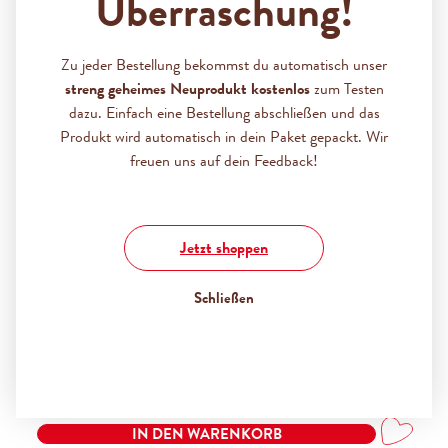
Überraschung!
Zu jeder Bestellung bekommst du automatisch unser
streng geheimes Neuprodukt kostenlos
zum Testen
dazu. Einfach eine Bestellung abschließen und das
Produkt wird automatisch in dein Paket gepackt. Wir
freuen uns auf dein Feedback!
ZEIT FÜR PRODUKTE
Jetzt shoppen
Schließen
ZETTI EDEL MARZIPAN TAFEL
100G
Regulärer Preis:
(1,69 € / 100 G)
1,69 €
IN DEN WARENKORB