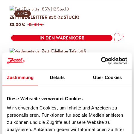
%
8.03
ZETTI EDELBITTER 85% (12 STÜCK)
Regulärer Preis:
Verkaufspreis:
35,88 €
33,00 €
IN DEN WARENKORB
ZETTI EDELBITTER TAFEL 58%
100G
Regulärer Preis:
(2,49 € / 100 G)
2,49 €
Zustimmung
Details
Über Cookies
IN DEN WARENKORB
Diese Webseite verwendet Cookies
Wir verwenden Cookies, um Inhalte und Anzeigen zu
ZETTI EDELBITTER TAFEL 75%
personalisieren, Funktionen für soziale Medien anbieten
100G
zu können und die Zugriffe auf unsere Website zu
Regulärer Preis:
(2,49 € / 100 G)
2,49 €
analysieren. Außerdem geben wir Informationen zu Ihrer