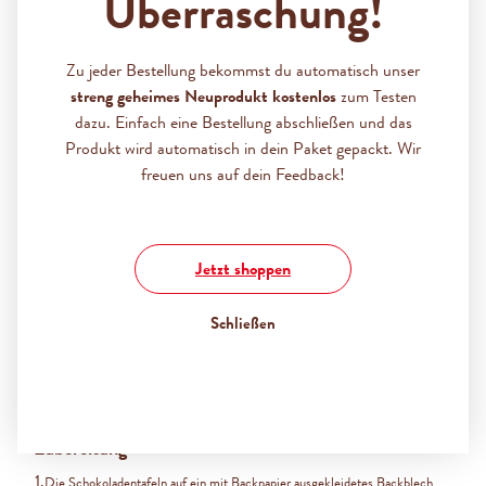
Überraschung!
Bildergalerie überspringen
Zu jeder Bestellung bekommst du automatisch unser
streng geheimes Neuprodukt kostenlos
zum Testen
dazu. Einfach eine Bestellung abschließen und das
Produkt wird automatisch in dein Paket gepackt. Wir
freuen uns auf dein Feedback!
Jetzt shoppen
Schließen
Zubereitung
1.
Die Schokoladentafeln auf ein mit Backpapier ausgekleidetes Backblech