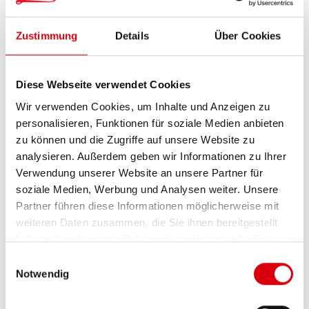
ZETTI BAMBINA VOLLMILCH
Regulärer Preis:
1,69 €
Zustimmung
Details
Über Cookies
IN DEN WARENKORB
Diese Webseite verwendet Cookies
Wir verwenden Cookies, um Inhalte und Anzeigen zu
personalisieren, Funktionen für soziale Medien anbieten
zu können und die Zugriffe auf unsere Website zu
analysieren. Außerdem geben wir Informationen zu Ihrer
Verwendung unserer Website an unsere Partner für
soziale Medien, Werbung und Analysen weiter. Unsere
Partner führen diese Informationen möglicherweise mit
weiteren Daten zusammen, die Sie ihnen bereitgestellt
haben oder die sie im Rahmen Ihrer Nutzung der Dienste
gesammelt haben.
Einwilligungsauswahl
Notwendig