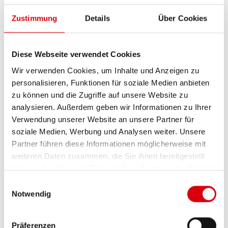
Zustimmung
Details
Über Cookies
ZETTI NUGANA
Diese Webseite verwendet Cookies
Regulärer Preis:
2,49 €
Wir verwenden Cookies, um Inhalte und Anzeigen zu
IN DEN WARENKORB
personalisieren, Funktionen für soziale Medien anbieten
zu können und die Zugriffe auf unsere Website zu
Zutaten
analysieren. Außerdem geben wir Informationen zu Ihrer
PORTION
Verwendung unserer Website an unsere Partner für
soziale Medien, Werbung und Analysen weiter. Unsere
Zutaten für Schoko Cupcakes
Partner führen diese Informationen möglicherweise mit
weiteren Daten zusammen, die Sie ihnen bereitgestellt
220 g
Zucker
haben oder die sie im Rahmen Ihrer Nutzung der Dienste
15 g
Schwarzer Kakao
gesammelt haben.
35 g
Backkakao
Einwilligungsauswahl
Notwendig
165 g
Mehl
90 g
Öl
100 ml
heißes Wasser
Präferenzen