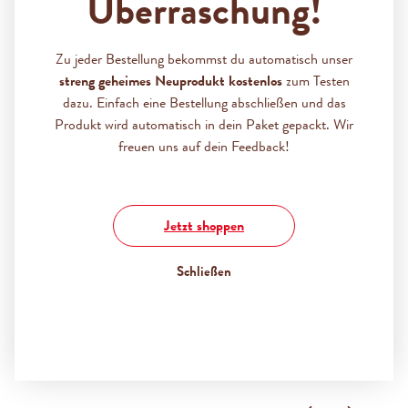
Überraschung!
TEILEN
Zu jeder Bestellung bekommst du automatisch unser
Bildergalerie überspringen
An dieser Stelle befindet sich ein externes Video. Du
streng geheimes Neuprodukt kostenlos
zum Testen
musst unseren erweiterten
Cookies zustimmen
, um den
dazu. Einfach eine Bestellung abschließen und das
Inhalt abzuspielen.
Produkt wird automatisch in dein Paket gepackt. Wir
freuen uns auf dein Feedback!
Jetzt shoppen
Schließen