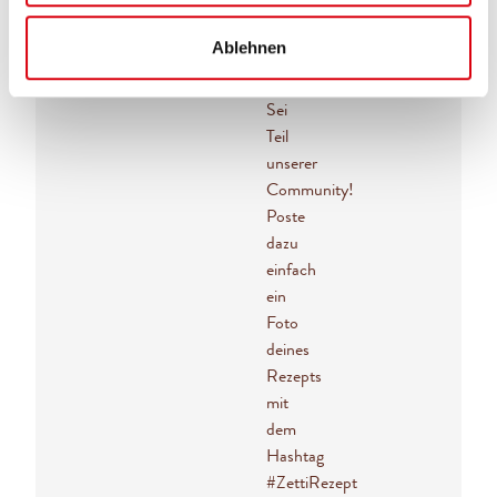
Ablehnen
#ZettiRezept
Sei
Teil
unserer
Community!
Poste
dazu
einfach
ein
Foto
deines
Rezepts
mit
dem
Hashtag
#ZettiRezept