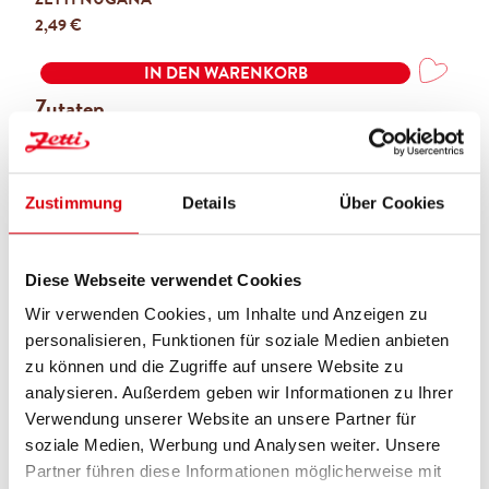
Regulärer Preis:
2,49 €
IN DEN WARENKORB
Zutaten
PORTION
Zutaten
Zustimmung
Details
Über Cookies
125 g
Butter
40 g
Rohrzucker
Diese Webseite verwendet Cookies
1 Pack
Vanillezucker
Wir verwenden Cookies, um Inhalte und Anzeigen zu
1/2 TL Zimt
personalisieren, Funktionen für soziale Medien anbieten
2 Esslöffel
Kürbispüree
zu können und die Zugriffe auf unsere Website zu
180 g
Mehl
analysieren. Außerdem geben wir Informationen zu Ihrer
1 Teelöffel
Backpulver
Verwendung unserer Website an unsere Partner für
100 g
Zetti Nugana
soziale Medien, Werbung und Analysen weiter. Unsere
Partner führen diese Informationen möglicherweise mit
IN DEN WARENKORB