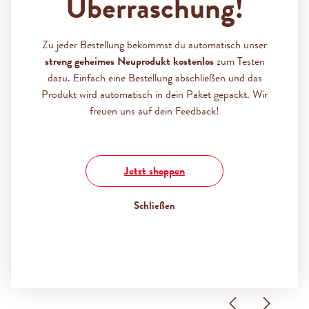
Überraschung!
TEILEN
Bildergalerie überspringen
An dieser Stelle befindet sich ein externes Video. Du
Zu jeder Bestellung bekommst du automatisch unser
musst unseren erweiterten
Cookies zustimmen
, um den
streng geheimes Neuprodukt kostenlos
zum Testen
Inhalt abzuspielen.
dazu. Einfach eine Bestellung abschließen und das
Produkt wird automatisch in dein Paket gepackt. Wir
freuen uns auf dein Feedback!
Jetzt shoppen
Schließen