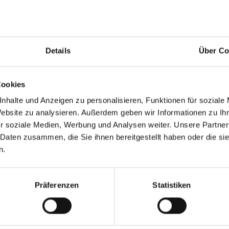
Zutaten
1
Banane(n)
2 Esslöffel
Kokos-Joghurtalterna
Details
Über Co
1
Espresso
1 Teelöffel
Kakao
Cookies
100 ml
Koksodrink (zuckerfrei)
nhalte und Anzeigen zu personalisieren, Funktionen für soziale
2 Stück(e)
Zetti Edelbitter 75%
Website zu analysieren. Außerdem geben wir Informationen zu I
r soziale Medien, Werbung und Analysen weiter. Unsere Partner
 Daten zusammen, die Sie ihnen bereitgestellt haben oder die s
IN DEN WARENKORB
n.
Präferenzen
Statistiken