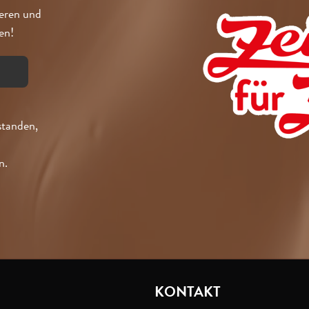
ieren und
en!
standen,
n.
I
KONTAKT