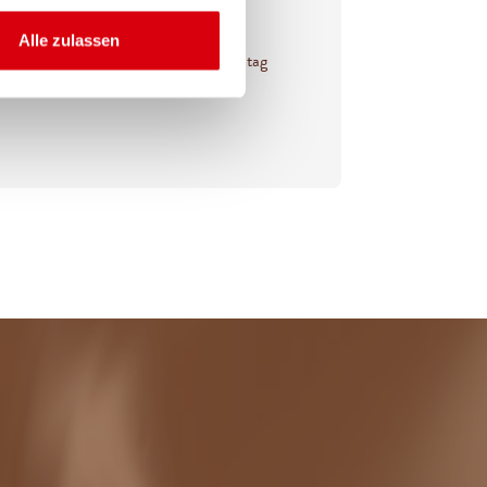
Alle zulassen
in Foto deines Rezepts mit dem Hashtag