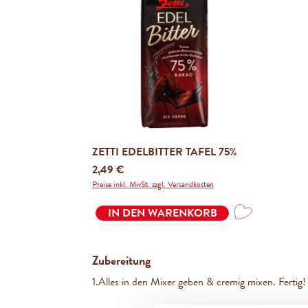
ZETTI EDELBITTER TAFEL 75%
Regulärer Preis:
2,49 €
Preise inkl. MwSt. zzgl. Versandkosten
IN DEN WARENKORB
Zubereitung
1.
Alles in den Mixer geben & cremig mixen. Fertig!