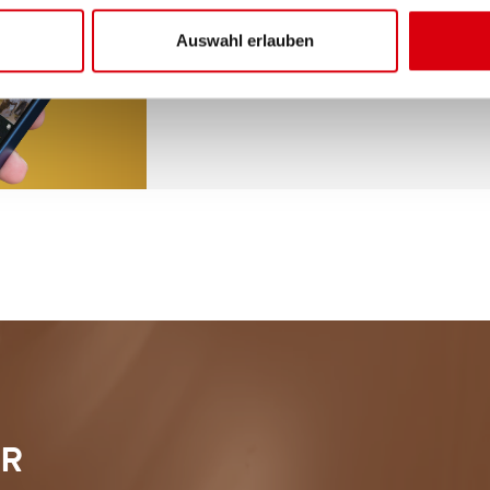
#ZettiRezept
Auswahl erlauben
Sei Teil unserer Community! Poste dazu einfach e
#ZettiRezept auf Instagram.
ER