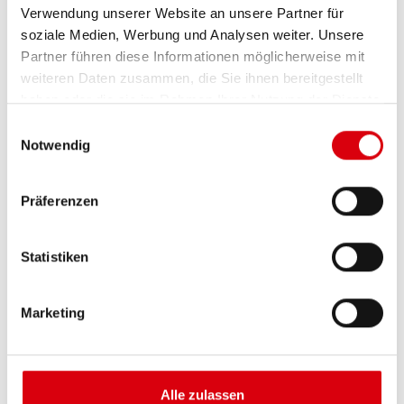
Verwendung unserer Website an unsere Partner für
IN DEN WARENKORB
soziale Medien, Werbung und Analysen weiter. Unsere
Zutaten
Partner führen diese Informationen möglicherweise mit
weiteren Daten zusammen, die Sie ihnen bereitgestellt
PORTION
haben oder die sie im Rahmen Ihrer Nutzung der Dienste
gesammelt haben.
Einwilligungsauswahl
Zutaten:
Notwendig
100 g
Zetti Knusperflocken Klassik
1 Packet(e)
Vanillezucker
Präferenzen
1
Vanilleschote
150 ml
Sahne
70 g
Zucker
Statistiken
150 g
Mascarpone
100 g
Quark
Marketing
200 g
Weintrauben
Minze zur Deko
IN DEN WARENKORB
Alle zulassen