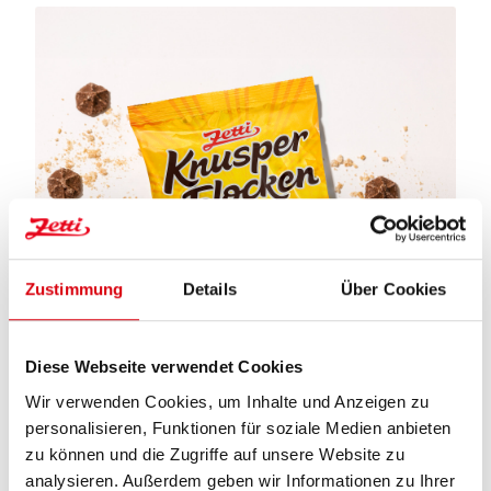
Zustimmung
Details
Über Cookies
Diese Webseite verwendet Cookies
Wir verwenden Cookies, um Inhalte und Anzeigen zu
personalisieren, Funktionen für soziale Medien anbieten
ZETTI KNUSPERFLOCKEN KLASSIK
zu können und die Zugriffe auf unsere Website zu
Regulärer Preis:
(1,84 € / 100 G)
2,39 €
analysieren. Außerdem geben wir Informationen zu Ihrer