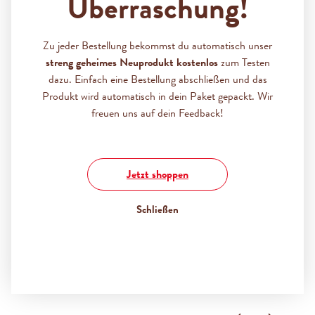
Überraschung!
TEILEN
Zu jeder Bestellung bekommst du automatisch unser
Bildergalerie überspringen
An dieser Stelle befindet sich ein externes Video. Du
streng geheimes Neuprodukt kostenlos
zum Testen
musst unseren erweiterten
Cookies zustimmen
, um den
dazu. Einfach eine Bestellung abschließen und das
Inhalt abzuspielen.
Produkt wird automatisch in dein Paket gepackt. Wir
freuen uns auf dein Feedback!
Jetzt shoppen
Schließen