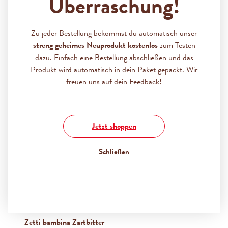
Überraschung!
Produktbundle:
Zu jeder Bestellung bekommst du automatisch unser
6x Zetti bambina Zartbitter (100g)
streng geheimes Neuprodukt kostenlos
zum Testen
dazu. Einfach eine Bestellung abschließen und das
10,00 €
%
10,14 €
(1.38% gespart)
Produkt wird automatisch in dein Paket gepackt. Wir
freuen uns auf dein Feedback!
Preise inkl. MwSt. zzgl. Versandkosten
Produkt Anzahl: Gib den gewünschten Wert ein oder benutz
Jetzt shoppen
IN DEN WARENKORB
Schließen
Dieses Bundle enthält folgende Einzelartikel:
Einzelheiten
Zetti bambina Zartbitter