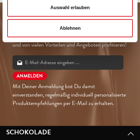
Auswahl erlauben
ZEIT FÜR NEWSLETTER
Ablehnen
Jetzt unseren kostenlosen Newsletter abonnieren
und von vielen Vorteilen und Angeboten profitieren!
Mit Deiner Anmeldung bist Du damit
einverstanden, regelmäßig individuell personalisierte
Produktempfehlungen per E-Mail zu erhalten.
SCHOKOLADE