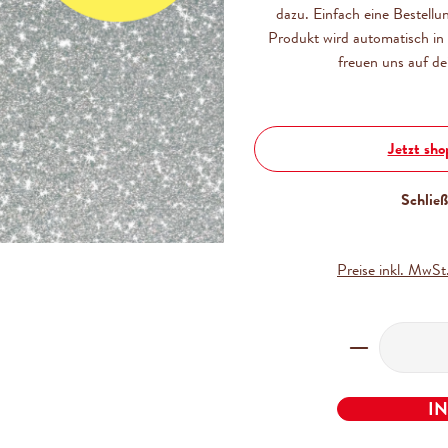
Ein Bundle aus d
dazu. Einfach eine Bestellu
einzigartige Misc
Produkt wird automatisch in 
Haselnusssplitter
freuen uns auf de
2x Zetti bambina
Jetzt sh
2x Zetti bambina
Schlie
12,00 
Preise inkl. MwSt
Produkt Anz
I