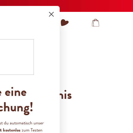
Du hast 0 Produkte auf dem Merkzet
Warenkorb enthält 
KONTAKT
e eine
 bambina Minis
chung!
4 Stück)
st du automatisch unser
t kostenlos
zum Testen