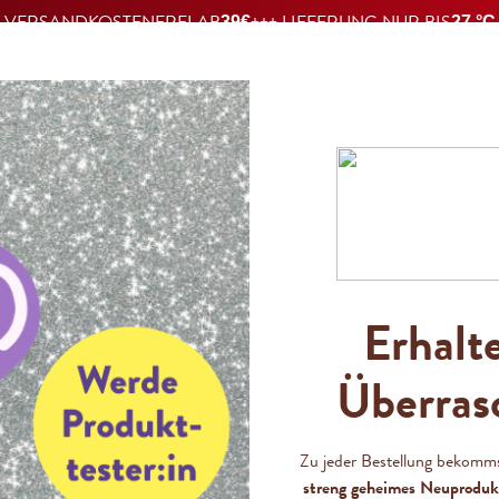
VERSANDKOSTENFREI AB
+++ LIEFERUNG NUR BIS
39€
27 °C
PRODUKTE
MERCH
REZEPTE
ÜBER UNS
Erhalt
Zetti
Überras
Mix (
Zu jeder Bestellung bekomm
streng geheimes Neuproduk