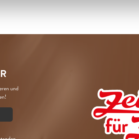
ER
ieren und
en!
standen,