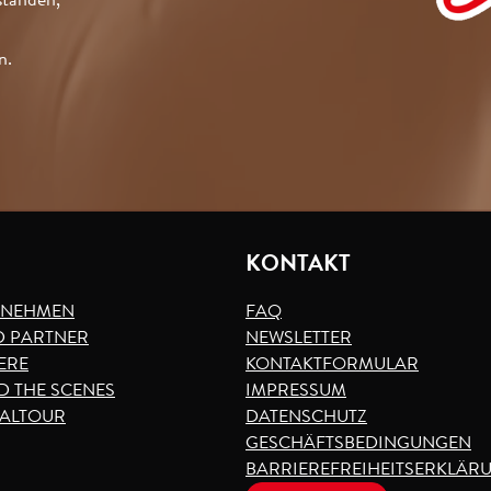
n.
I
KONTAKT
RNEHMEN
FAQ
 PARTNER
NEWSLETTER
ERE
KONTAKTFORMULAR
D THE SCENES
IMPRESSUM
VALTOUR
DATENSCHUTZ
GESCHÄFTSBEDINGUNGEN
BARRIEREFREIHEITSERKLÄR