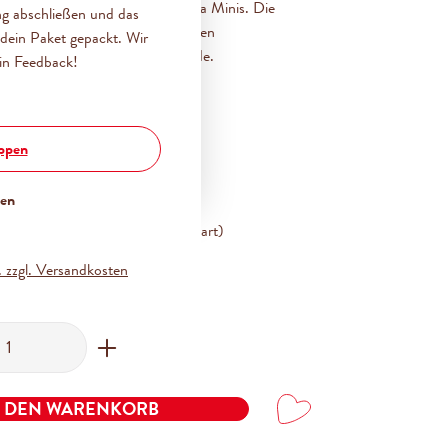
en beiden Sorten unserer bambina Minis. Die
ng abschließen und das
hung aus Butterkaramell, gerösteten
dein Paket gepackt. Wir
n und feinster Vollmilchschokolade.
in Feedback!
 Minis Vollmilch (200g)
oppen
 Erdbeer Minis (180g)
ßen
€
%
14,36 €
(16.43% gespart)
. zzgl. Versandkosten
ahl: Gib den gewünschten Wert ein oder benutze
N DEN WARENKORB