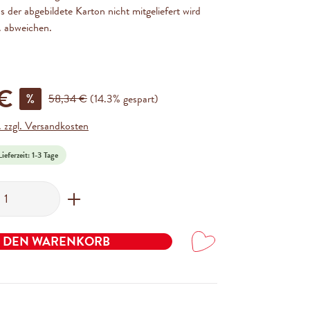
s der abgebildete Karton nicht mitgeliefert wird
. abweichen.
 €
%
58,34 €
(14.3% gespart)
. zzgl. Versandkosten
ieferzeit: 1-3 Tage
ahl: Gib den gewünschten Wert ein oder benutze
N DEN WARENKORB