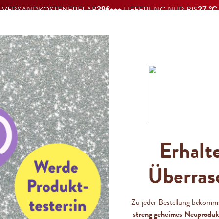
VERSANDKOSTENFREI AB
+++ LIEFERUNG NUR BIS
39€
27 °C
PRODUKTE
MERCH
REZEPTE
ÜBER UNS
Erhalt
Zetti 
Überras
Zeit z
Zu jeder Bestellung bekomm
streng geheimes Neuproduk