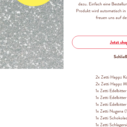
Entdecke das Zett
dazu. Einfach eine Bestellu
einem Set! Perfek
Produkt wird automatisch in 
freuen uns auf de
2x Zetti Knusper
2x Zetti Knusper
2x Zetti Knusperf
Jetzt sh
2x Zetti bambina 
2x Zetti bambina
2x Zetti bambina 
Schlie
2x Zetti bambina 
2x Zetti bambina
2x Zetti Happz K
2x Zetti Happz M
1x Zetti Edelbitt
1x Zetti Edelbitt
1x Zetti Edelbitt
1x Zetti Nugana 
1x Zetti Schokola
1x Zetti Schlagers