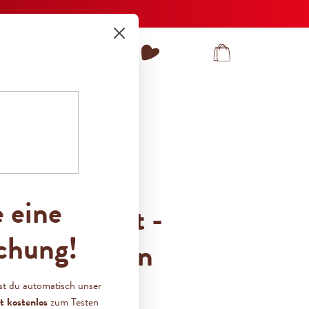
Du hast 0 Produkte auf dem Merkzet
Warenkorb enthält 
KONTAKT
e eine
Probierpaket -
chung!
um Probieren
st du automatisch unser
t kostenlos
zum Testen