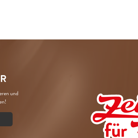
ER
ieren und
en!