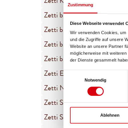
Zetti Knusperflocken Zartbit
Zustimmung
Zetti bambina Vollmilch
Diese Webseite verwendet 
Zetti bambina Weiß
Wir verwenden Cookies, um I
und die Zugriffe auf unsere 
Zetti bambina Zartbitter
Website an unsere Partner fü
möglicherweise mit weiteren
Zetti bambina Eierlikör
der Dienste gesammelt habe
Zetti Edelbitter Tafel 75%
Einwilligungsauswahl
Notwendig
Zetti Nugana
Zetti Schokoladenplätzchen
Zetti Schlagersüsstafel
Ablehnen