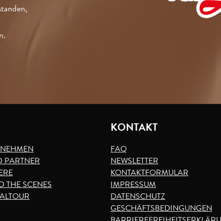
standen,
n.
I
KONTAKT
RNEHMEN
FAQ
 PARTNER
NEWSLETTER
ERE
KONTAKTFORMULAR
D THE SCENES
IMPRESSUM
VALTOUR
DATENSCHUTZ
GESCHÄFTSBEDINGUNGEN
BARRIEREFREIHEITSERKLÄR