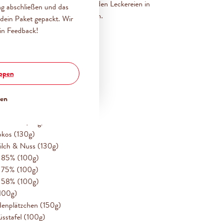
i Probierpaket: allerlei Schokoladen Leckereien in
ng abschließen und das
t zum Teilen oder selbst genießen.
dein Paket gepackt. Wir
in Feedback!
flocken (270g)
flocken Weiß (120g)
locken Zartbitter (130g)
oppen
Vollmilch (100g)
 Weiß (100g)
Zartbitter (100g)
ßen
Eierlikör (100g)
 Erdbeer (90g)
okos (130g)
ilch & Nuss (130g)
er 85% (100g)
er 75% (100g)
er 58% (100g)
(100g)
denplätzchen (150g)
üsstafel (100g)