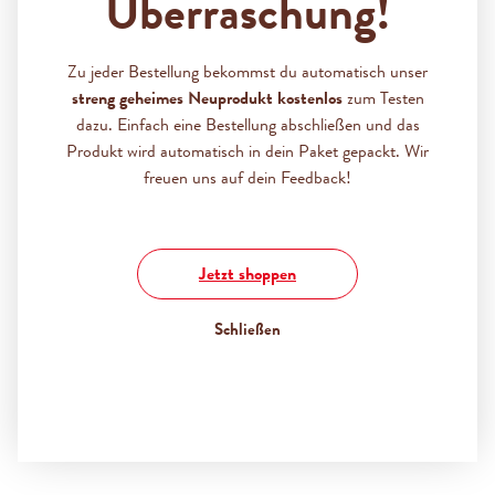
Überraschung!
Vollmilchschokolade.
Zu jeder Bestellung bekommst du automatisch unser
Produktbundle:
streng geheimes Neuprodukt kostenlos
zum Testen
5x Zetti Happz Milch & Nuss (130g)
dazu. Einfach eine Bestellung abschließen und das
Produkt wird automatisch in dein Paket gepackt. Wir
11,00 €
%
11,95 €
(7.95% gespart)
freuen uns auf dein Feedback!
Preise inkl. MwSt. zzgl. Versandkosten
Jetzt shoppen
Produkt Anzahl: Gib den gewünschten Wert ein oder benutz
Schließen
IN DEN WARENKORB