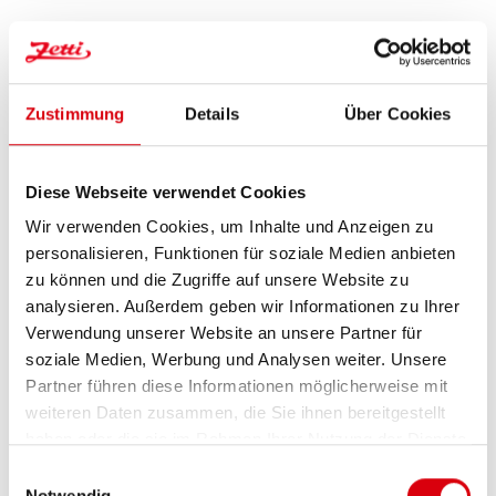
Einzelheiten
Zetti bambina Eierlikör
Menge:
6
Zustimmung
Details
Über Cookies
Verfügbar:
Diese Webseite verwendet Cookies
Wir verwenden Cookies, um Inhalte und Anzeigen zu
personalisieren, Funktionen für soziale Medien anbieten
zu können und die Zugriffe auf unsere Website zu
analysieren. Außerdem geben wir Informationen zu Ihrer
Verwendung unserer Website an unsere Partner für
soziale Medien, Werbung und Analysen weiter. Unsere
Partner führen diese Informationen möglicherweise mit
Zetti bambina Eierlikör
weiteren Daten zusammen, die Sie ihnen bereitgestellt
haben oder die sie im Rahmen Ihrer Nutzung der Dienste
gesammelt haben.
Einwilligungsauswahl
Notwendig