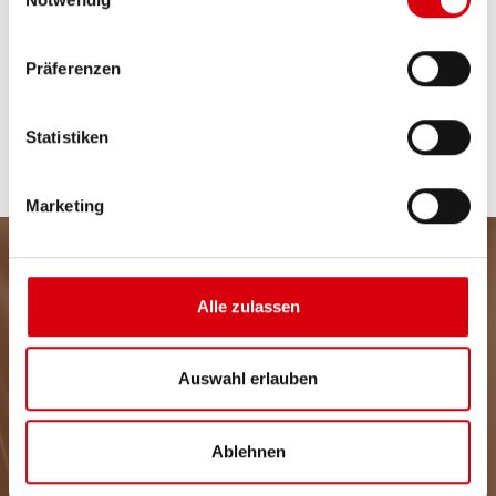
Präferenzen
WEITERE PRODUKTE
Statistiken
Marketing
ZEIT FÜR NEWSLETTER
Alle zulassen
Jetzt unseren kostenlosen Newsletter abonnieren
und von vielen Vorteilen und Angeboten profitieren!
Auswahl erlauben
Ablehnen