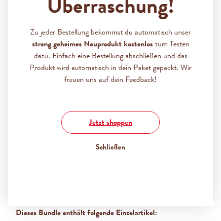
Überraschung!
Vollmilchschokolade.
Zu jeder Bestellung bekommst du automatisch unser
Produktbundle:
streng geheimes Neuprodukt kostenlos
zum Testen
6x Zetti bambina Eierlikör (100g)
dazu. Einfach eine Bestellung abschließen und das
Enthält Alkohol.
Produkt wird automatisch in dein Paket gepackt. Wir
freuen uns auf dein Feedback!
10,00 €
%
10,14 €
(1.38% gespart)
Preise inkl. MwSt. zzgl. Versandkosten
Jetzt shoppen
Schließen
Produkt Anzahl: Gib den gewünschten Wert ein oder benutz
IN DEN WARENKORB
Dieses Bundle enthält folgende Einzelartikel: